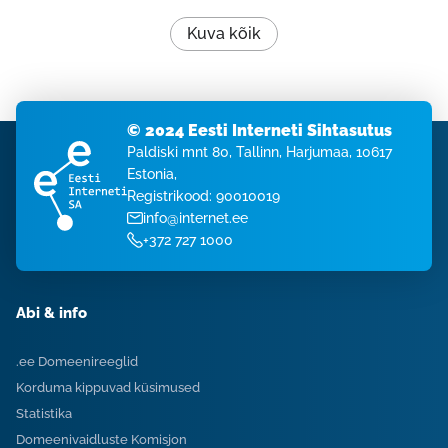
Kuva kõik
© 2024 Eesti Interneti Sihtasutus
Paldiski mnt 80, Tallinn, Harjumaa, 10617
Estonia,
Registrikood: 90010019
info@internet.ee
+372 727 1000
Abi & info
.ee Domeenireeglid
Korduma kippuvad küsimused
Statistika
Domeenivaidluste Komisjon