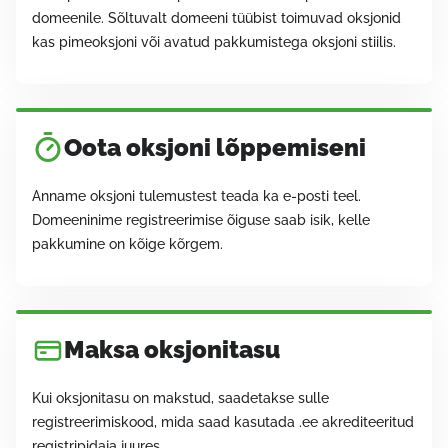
domeenile. Sõltuvalt domeeni tüübist toimuvad oksjonid
kas pimeoksjoni või avatud pakkumistega oksjoni stiilis.
Oota oksjoni lõppemiseni
Anname oksjoni tulemustest teada ka e-posti teel.
Domeeninime registreerimise õiguse saab isik, kelle
pakkumine on kõige kõrgem.
Maksa oksjonitasu
Kui oksjonitasu on makstud, saadetakse sulle
registreerimiskood, mida saad kasutada .ee akrediteeritud
registripidaja juures.