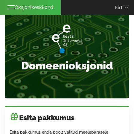
Oksjonikeskkond
EST
Domeenioksjonid
Esita pakkumus
Esita pakkumus enda poolt valitud meelepärasele