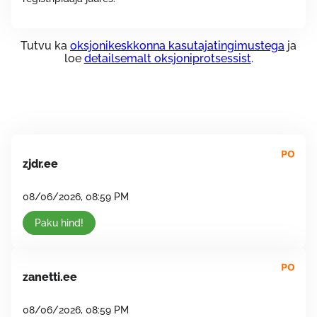
Tutvu ka
oksjonikeskkonna kasutajatingimustega
ja
loe
detailsemalt oksjoniprotsessist
.
zjdr.ee
08/06/2026, 08:59 PM
Paku hind!
zanetti.ee
08/06/2026, 08:59 PM