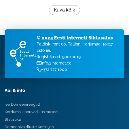
Kuva kõik
© 2024 Eesti Interneti Sihtasutus
Paldiski mnt 80, Tallinn, Harjumaa, 10617
Estonia,
Registrikood: 90010019
info@internet.ee
+372 727 1000
Abi & info
.ee Domeenireeglid
Korduma kippuvad küsimused
Statistika
Domeenivaidluste Komisjon