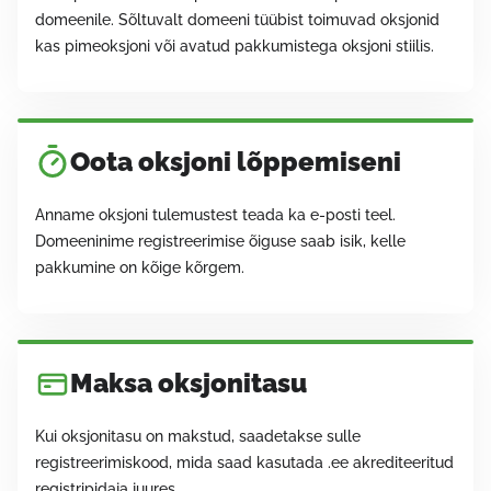
domeenile. Sõltuvalt domeeni tüübist toimuvad oksjonid
kas pimeoksjoni või avatud pakkumistega oksjoni stiilis.
Oota oksjoni lõppemiseni
Anname oksjoni tulemustest teada ka e-posti teel.
Domeeninime registreerimise õiguse saab isik, kelle
pakkumine on kõige kõrgem.
Maksa oksjonitasu
Kui oksjonitasu on makstud, saadetakse sulle
registreerimiskood, mida saad kasutada .ee akrediteeritud
registripidaja juures.