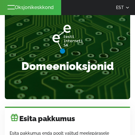
Oksjonikeskkond
EST
Domeenioksjonid
Esita pakkumus
Esita pakkumus enda poolt valitud meelepärasele